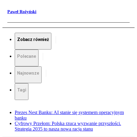
Paweł Rożyński
Zobacz również
Polecane
Najnowsze
Tagi
Prezes Nest Banku: AI stanie się systemem operacyjnym
banku
Cyfrowy Przełom: Polska rzuca wyzwanie przyszłości.
Strategia 2035 to nasza nowa racja stanu