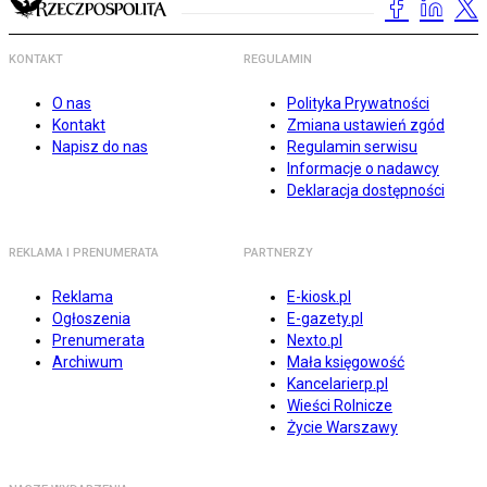
KONTAKT
REGULAMIN
O nas
Polityka Prywatności
Kontakt
Zmiana ustawień zgód
Napisz do nas
Regulamin serwisu
Informacje o nadawcy
Deklaracja dostępności
REKLAMA I PRENUMERATA
PARTNERZY
Reklama
E-kiosk.pl
Ogłoszenia
E-gazety.pl
Prenumerata
Nexto.pl
Archiwum
Mała księgowość
Kancelarierp.pl
Wieści Rolnicze
Życie Warszawy