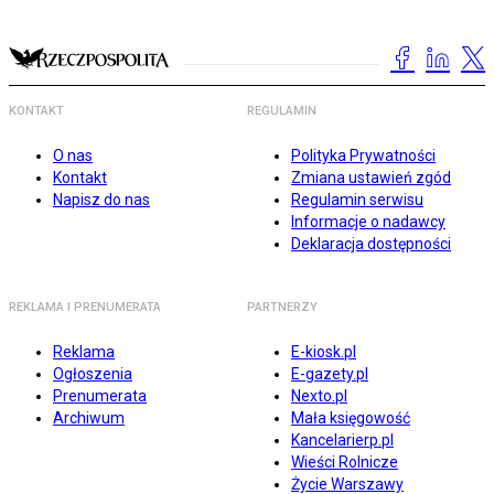
KONTAKT
REGULAMIN
O nas
Polityka Prywatności
Kontakt
Zmiana ustawień zgód
Napisz do nas
Regulamin serwisu
Informacje o nadawcy
Deklaracja dostępności
REKLAMA I PRENUMERATA
PARTNERZY
Reklama
E-kiosk.pl
Ogłoszenia
E-gazety.pl
Prenumerata
Nexto.pl
Archiwum
Mała księgowość
Kancelarierp.pl
Wieści Rolnicze
Życie Warszawy