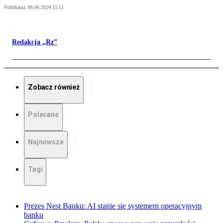
Publikacja:
06.06.2024 15:11
Redakcja „Rz”
Zobacz również
Polecane
Najnowsze
Tagi
Prezes Nest Banku: AI stanie się systemem operacyjnym
banku