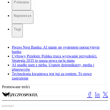
Polecane
Najnowsze
Tagi
Prezes Nest Banku: AI stanie się systemem operacyjnym
banku
Cyfrowy Przełom: Polska rzuca wyzwanie przyszłości.
Strategia 2035 to nasza nowa racja stanu
AI spadło nam z nieba. Uratuje dziennikarzy, media i
pijarowców
Technologia kwantowa jest już za rogiem. To nowe
zagrożenie
Promowane treści
KONTAKT