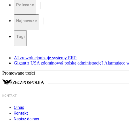
Polecane
Najnowsze
Tagi
AI zrewolucjonizuje systemy ERP
Gigant z USA zdominował polską administrację? Alarmujące 
Promowane treści
KONTAKT
O nas
Kontakt
Napisz do nas