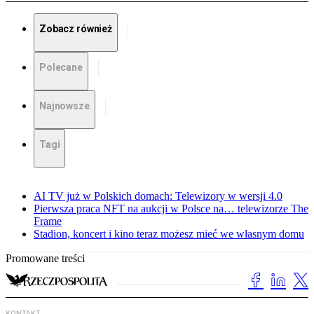
Zobacz również
Polecane
Najnowsze
Tagi
AI TV już w Polskich domach: Telewizory w wersji 4.0
Pierwsza praca NFT na aukcji w Polsce na… telewizorze The
Frame
Stadion, koncert i kino teraz możesz mieć we własnym domu
Promowane treści
KONTAKT