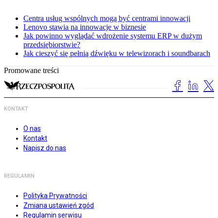
Centra usług wspólnych mogą być centrami innowacji
Lenovo stawia na innowacje w biznesie
Jak powinno wyglądać wdrożenie systemu ERP w dużym
przedsiębiorstwie?
Jak cieszyć się pełnią dźwięku w telewizorach i soundbarach
Promowane treści
KONTAKT
O nas
Kontakt
Napisz do nas
REGULAMIN
Polityka Prywatności
Zmiana ustawień zgód
Regulamin serwisu