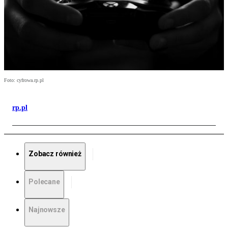
Foto: cyfrowa.rp.pl
rp.pl
Zobacz również
Polecane
Najnowsze