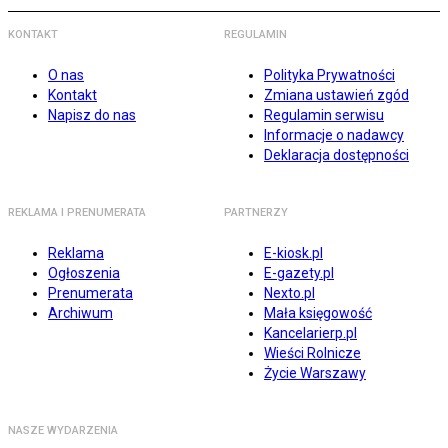
KONTAKT
REGULAMIN
O nas
Polityka Prywatności
Kontakt
Zmiana ustawień zgód
Napisz do nas
Regulamin serwisu
Informacje o nadawcy
Deklaracja dostępności
REKLAMA I PRENUMERATA
PARTNERZY
Reklama
E-kiosk.pl
Ogłoszenia
E-gazety.pl
Prenumerata
Nexto.pl
Archiwum
Mała księgowość
Kancelarierp.pl
Wieści Rolnicze
Życie Warszawy
NASZE WYDARZENIA