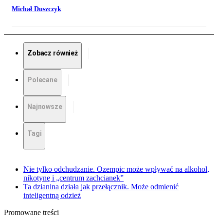
Michał Duszczyk
Zobacz również
Polecane
Najnowsze
Tagi
Nie tylko odchudzanie. Ozempic może wpływać na alkohol,
nikotynę i „centrum zachcianek”
Ta dzianina działa jak przełącznik. Może odmienić
inteligentną odzież
Promowane treści