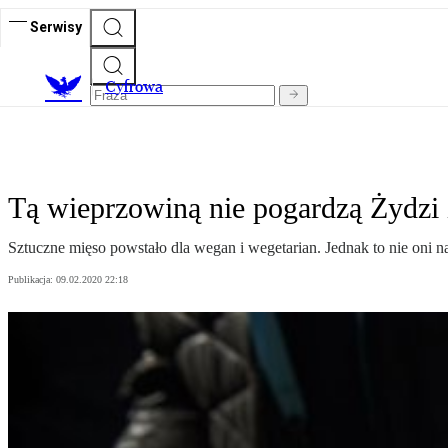
Serwisy
C
yfrowa
Tą wieprzowiną nie pogardzą Żydzi
Sztuczne mięso powstało dla wegan i wegetarian. Jednak to nie oni 
Publikacja:
09.02.2020 22:18