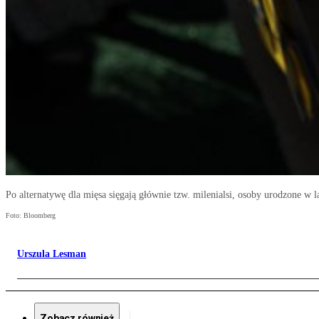
Po alternatywę dla mięsa sięgają głównie tzw. milenialsi, osoby urodzone w 
Foto: Bloomberg
Urszula Lesman
Zobacz również