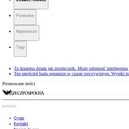
Polecane
Najnowsze
Tagi
Ta dzianina działa jak przełącznik. Może odmienić inteligentną
Ten pierścień bada organizm w czasie rzeczywistym. Wyniki tra
Promowane treści
KONTAKT
O nas
Kontakt