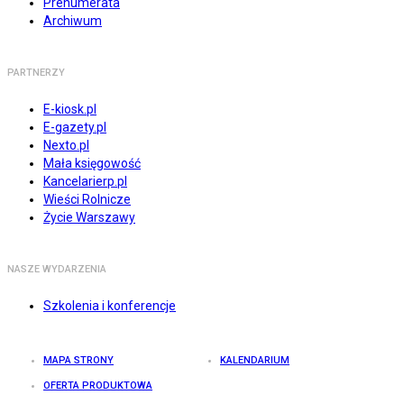
Prenumerata
Archiwum
PARTNERZY
E-kiosk.pl
E-gazety.pl
Nexto.pl
Mała księgowość
Kancelarierp.pl
Wieści Rolnicze
Życie Warszawy
NASZE WYDARZENIA
Szkolenia i konferencje
MAPA STRONY
KALENDARIUM
OFERTA PRODUKTOWA