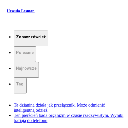
Urszula Lesman
Zobacz również
Polecane
Najnowsze
Tagi
Ta dzianina działa jak przełącznik. Może odmienić
inteligentną odzież
Ten pierścień bada organizm w czasie rzeczywistym. Wyniki
trafiają do telefonu