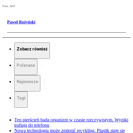
Foto: AFP
Paweł Rożyński
Zobacz również
Polecane
Najnowsze
Tagi
Ten pierścień bada organizm w czasie rzeczywistym. Wyniki
trafiają do telefonu
Nowa technologia może zmienić recykling. Plastik staje się