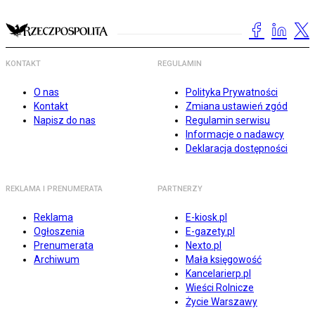
KONTAKT
REGULAMIN
O nas
Polityka Prywatności
Kontakt
Zmiana ustawień zgód
Napisz do nas
Regulamin serwisu
Informacje o nadawcy
Deklaracja dostępności
REKLAMA I PRENUMERATA
PARTNERZY
Reklama
E-kiosk.pl
Ogłoszenia
E-gazety.pl
Prenumerata
Nexto.pl
Archiwum
Mała księgowość
Kancelarierp.pl
Wieści Rolnicze
Życie Warszawy