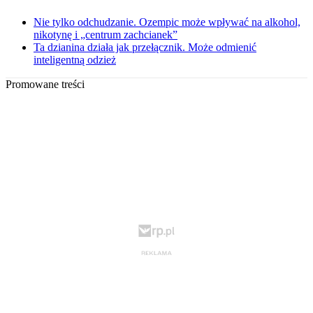
Nie tylko odchudzanie. Ozempic może wpływać na alkohol,
nikotynę i „centrum zachcianek”
Ta dzianina działa jak przełącznik. Może odmienić
inteligentną odzież
Promowane treści