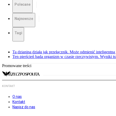
Polecane
Najnowsze
Tagi
Ta dzianina działa jak przełącznik. Może odmienić inteligentną
Ten pierścień bada organizm w czasie rzeczywistym. Wyniki tra
Promowane treści
KONTAKT
O nas
Kontakt
Napisz do nas