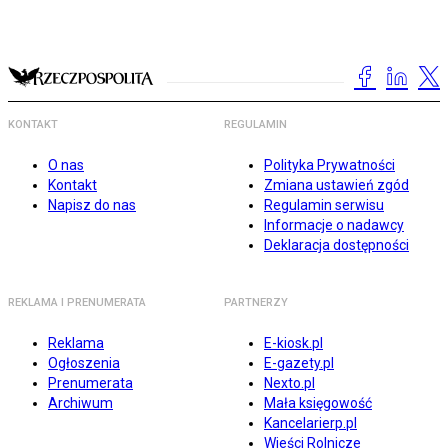
KONTAKT
REGULAMIN
O nas
Polityka Prywatności
Kontakt
Zmiana ustawień zgód
Napisz do nas
Regulamin serwisu
Informacje o nadawcy
Deklaracja dostępności
REKLAMA I PRENUMERATA
PARTNERZY
Reklama
E-kiosk.pl
Ogłoszenia
E-gazety.pl
Prenumerata
Nexto.pl
Archiwum
Mała księgowość
Kancelarierp.pl
Wieści Rolnicze