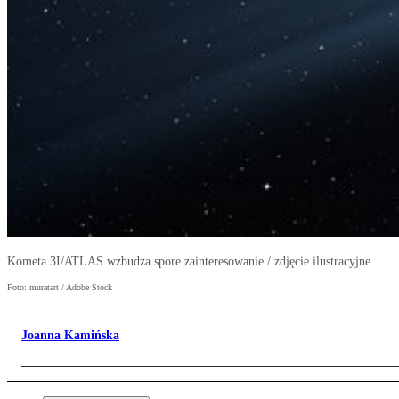
Kometa 3I/ATLAS wzbudza spore zainteresowanie / zdjęcie ilustracyjne
Foto: muratart / Adobe Stock
Joanna Kamińska