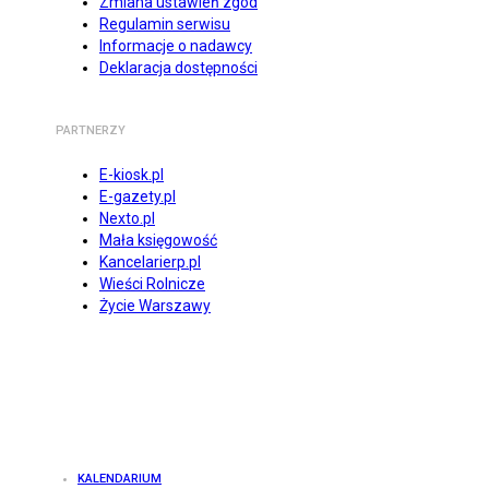
Zmiana ustawień zgód
Regulamin serwisu
Informacje o nadawcy
Deklaracja dostępności
PARTNERZY
E-kiosk.pl
E-gazety.pl
Nexto.pl
Mała księgowość
Kancelarierp.pl
Wieści Rolnicze
Życie Warszawy
KALENDARIUM