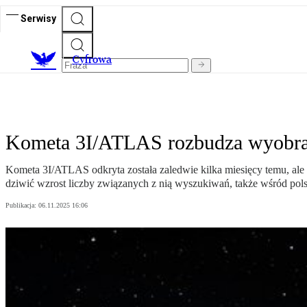
Serwisy
C
yfrowa
Kometa 3I/ATLAS rozbudza wyobraźn
Kometa 3I/ATLAS odkryta została zaledwie kilka miesięcy temu, ale
dziwić wzrost liczby związanych z nią wyszukiwań, także wśród pols
Publikacja:
06.11.2025 16:06