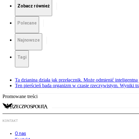
Zobacz również
Polecane
Najnowsze
Tagi
Ta dzianina działa jak przełącznik. Może odmienić inteligentną
Ten pierścień bada organizm w czasie rzeczywistym. Wyniki tra
Promowane treści
KONTAKT
O nas