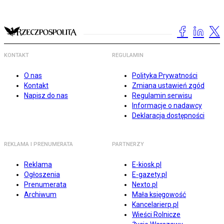
KONTAKT
REGULAMIN
O nas
Polityka Prywatności
Kontakt
Zmiana ustawień zgód
Napisz do nas
Regulamin serwisu
Informacje o nadawcy
Deklaracja dostępności
REKLAMA I PRENUMERATA
PARTNERZY
Reklama
E-kiosk.pl
Ogłoszenia
E-gazety.pl
Prenumerata
Nexto.pl
Archiwum
Mała księgowość
Kancelarierp.pl
Wieści Rolnicze