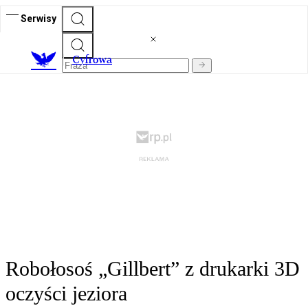
Serwisy
C
yfrowa
Robołosoś „Gillbert” z drukarki 3D
oczyści jeziora