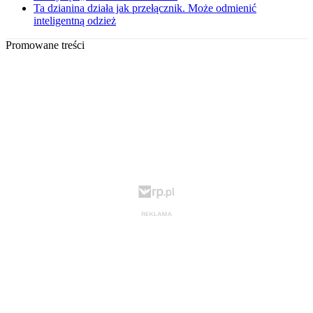
Ta dzianina działa jak przełącznik. Może odmienić
inteligentną odzież
Promowane treści