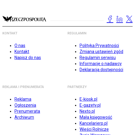
KONTAKT
REGULAMIN
O nas
Polityka Prywatności
Kontakt
Zmiana ustawień zgód
Napisz do nas
Regulamin serwisu
Informacje o nadawcy
Deklaracja dostępności
REKLAMA I PRENUMERATA
PARTNERZY
Reklama
E-kiosk.pl
Ogłoszenia
E-gazety.pl
Prenumerata
Nexto.pl
Archiwum
Mała księgowość
Kancelarierp.pl
Wieści Rolnicze