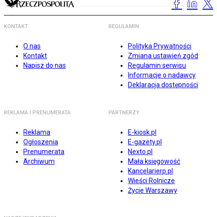
KONTAKT
REGULAMIN
O nas
Polityka Prywatności
Kontakt
Zmiana ustawień zgód
Napisz do nas
Regulamin serwisu
Informacje o nadawcy
Deklaracja dostępności
REKLAMA I PRENUMERATA
PARTNERZY
Reklama
E-kiosk.pl
Ogłoszenia
E-gazety.pl
Prenumerata
Nexto.pl
Archiwum
Mała księgowość
Kancelarierp.pl
Wieści Rolnicze
Życie Warszawy