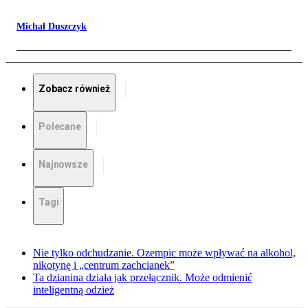
Michał Duszczyk
Zobacz również
Polecane
Najnowsze
Tagi
Nie tylko odchudzanie. Ozempic może wpływać na alkohol,
nikotynę i „centrum zachcianek”
Ta dzianina działa jak przełącznik. Może odmienić
inteligentną odzież