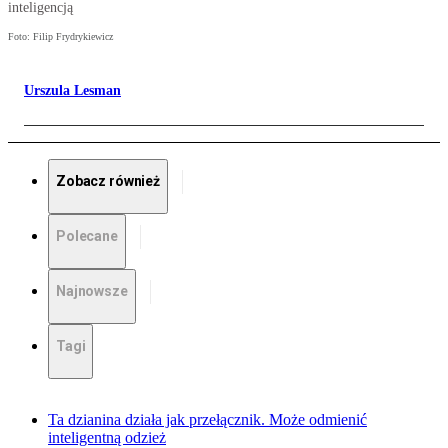
inteligencją
Foto: Filip Frydrykiewicz
Urszula Lesman
Zobacz również
Polecane
Najnowsze
Tagi
Ta dzianina działa jak przełącznik. Może odmienić
inteligentną odzież