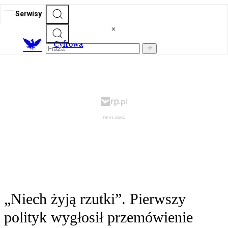
Serwisy
C
yfrowa
„Niech żyją rzutki”. Pierwszy
polityk wygłosił przemówienie