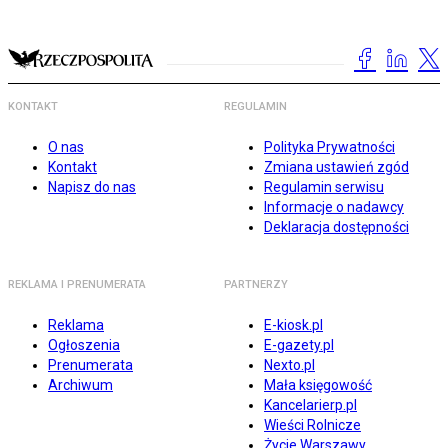
KONTAKT
REGULAMIN
O nas
Polityka Prywatności
Kontakt
Zmiana ustawień zgód
Napisz do nas
Regulamin serwisu
Informacje o nadawcy
Deklaracja dostępności
REKLAMA I PRENUMERATA
PARTNERZY
Reklama
E-kiosk.pl
Ogłoszenia
E-gazety.pl
Prenumerata
Nexto.pl
Archiwum
Mała księgowość
Kancelarierp.pl
Wieści Rolnicze
Życie Warszawy