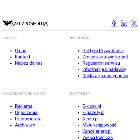
KONTAKT
REGULAMIN
O nas
Polityka Prywatności
Kontakt
Zmiana ustawień zgód
Napisz do nas
Regulamin serwisu
Informacje o nadawcy
Deklaracja dostępności
REKLAMA I PRENUMERATA
PARTNERZY
Reklama
E-kiosk.pl
Ogłoszenia
E-gazety.pl
Prenumerata
Nexto.pl
Archiwum
Mała księgowość
Kancelarierp.pl
Wieści Rolnicze