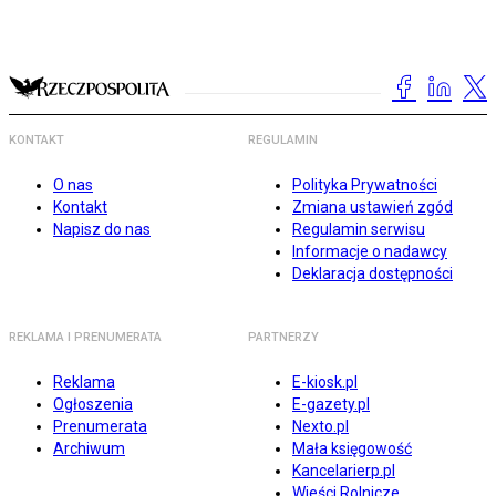
KONTAKT
REGULAMIN
O nas
Polityka Prywatności
Kontakt
Zmiana ustawień zgód
Napisz do nas
Regulamin serwisu
Informacje o nadawcy
Deklaracja dostępności
REKLAMA I PRENUMERATA
PARTNERZY
Reklama
E-kiosk.pl
Ogłoszenia
E-gazety.pl
Prenumerata
Nexto.pl
Archiwum
Mała księgowość
Kancelarierp.pl
Wieści Rolnicze