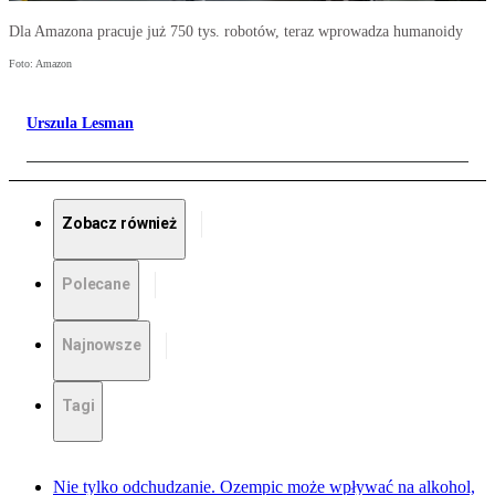
Dla Amazona pracuje już 750 tys. robotów, teraz wprowadza humanoidy
Foto: Amazon
Urszula Lesman
Zobacz również
Polecane
Najnowsze
Tagi
Nie tylko odchudzanie. Ozempic może wpływać na alkohol,