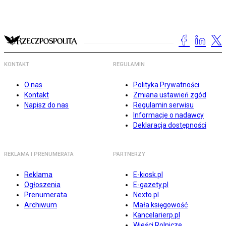
KONTAKT
REGULAMIN
O nas
Polityka Prywatności
Kontakt
Zmiana ustawień zgód
Napisz do nas
Regulamin serwisu
Informacje o nadawcy
Deklaracja dostępności
REKLAMA I PRENUMERATA
PARTNERZY
Reklama
E-kiosk.pl
Ogłoszenia
E-gazety.pl
Prenumerata
Nexto.pl
Archiwum
Mała księgowość
Kancelarierp.pl
Wieści Rolnicze