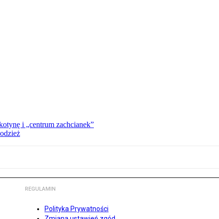
kotynę i „centrum zachcianek”
 odzież
REGULAMIN
Polityka Prywatności
Zmiana ustawień zgód