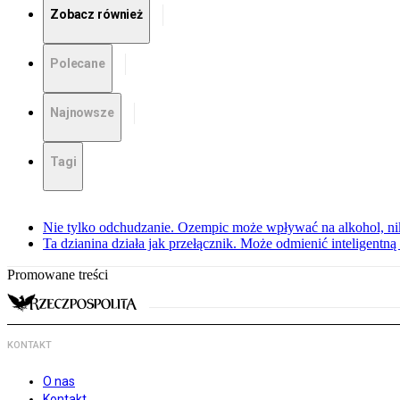
Zobacz również
Polecane
Najnowsze
Tagi
Nie tylko odchudzanie. Ozempic może wpływać na alkohol, ni
Ta dzianina działa jak przełącznik. Może odmienić inteligentną
Promowane treści
KONTAKT
O nas
Kontakt