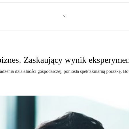
 biznes. Zaskaujący wynik eksperyme
wadzenia działalności gospodarczej, poniosła spektakularną porażkę. Bo