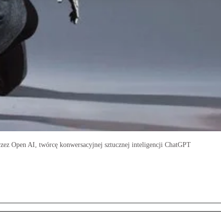
ez Open AI, twórcę konwersacyjnej sztucznej inteligencji ChatGPT