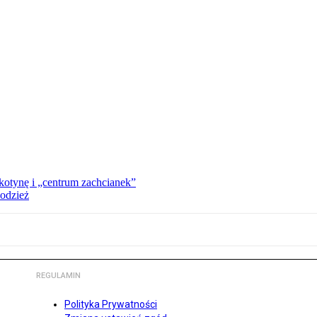
kotynę i „centrum zachcianek”
 odzież
REGULAMIN
Polityka Prywatności