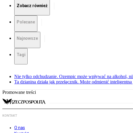
Zobacz również
Polecane
Najnowsze
Tagi
Nie tylko odchudzanie. Ozempic może wpływać na alkohol, ni
Ta dzianina działa jak przełącznik. Może odmienić inteligentną
Promowane treści
KONTAKT
O nas