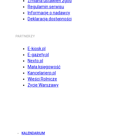
Zmiana ustawień zgód
Regulamin serwisu
Informacje o nadawcy
Deklaracja dostępności
PARTNERZY
E-kiosk.pl
E-gazety.pl
Nexto.pl
Mała księgowość
Kancelarierp.pl
Wieści Rolnicze
Życie Warszawy
KALENDARIUM