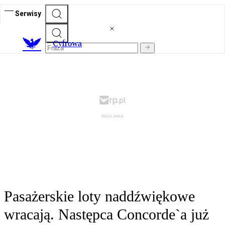
Serwisy
C
yfrowa
Pasażerskie loty naddźwiękowe
wracają. Następca Concorde`a już