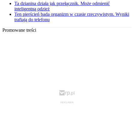
Ta dzianina działa jak przełącznik. Może odmienić
inteligentną odzież
Ten pierścień bada organizm w czasie rzeczywistym. Wyniki
trafiają do telefonu
Promowane treści