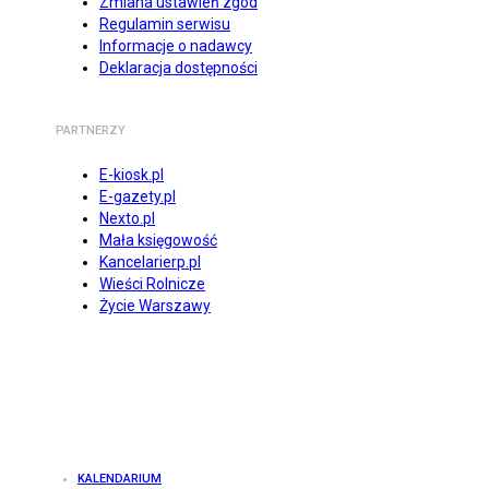
Zmiana ustawień zgód
Regulamin serwisu
Informacje o nadawcy
Deklaracja dostępności
PARTNERZY
E-kiosk.pl
E-gazety.pl
Nexto.pl
Mała księgowość
Kancelarierp.pl
Wieści Rolnicze
Życie Warszawy
KALENDARIUM