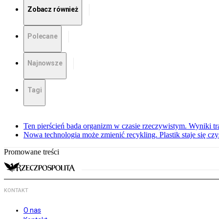
Zobacz również
Polecane
Najnowsze
Tagi
Ten pierścień bada organizm w czasie rzeczywistym. Wyniki tra
Nowa technologia może zmienić recykling. Plastik staje się c
Promowane treści
KONTAKT
O nas