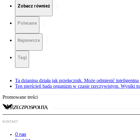
Zobacz również
Polecane
Najnowsze
Tagi
Ta dzianina działa jak przełącznik. Może odmienić inteligentną
Ten pierścień bada organizm w czasie rzeczywistym. Wyniki tra
Promowane treści
KONTAKT
O nas