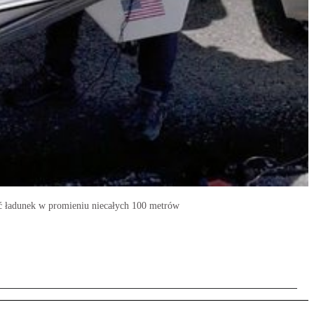
ać ładunek w promieniu niecałych 100 metrów