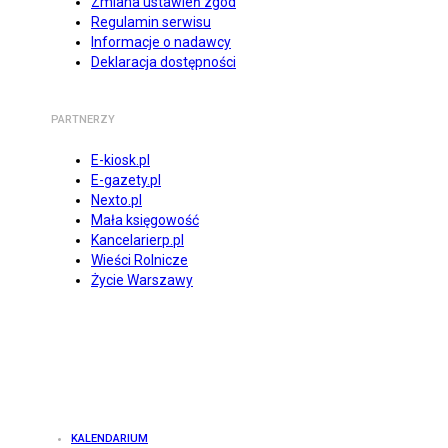
Zmiana ustawień zgód
Regulamin serwisu
Informacje o nadawcy
Deklaracja dostępności
PARTNERZY
E-kiosk.pl
E-gazety.pl
Nexto.pl
Mała księgowość
Kancelarierp.pl
Wieści Rolnicze
Życie Warszawy
KALENDARIUM