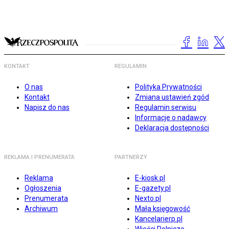
KONTAKT
REGULAMIN
O nas
Polityka Prywatności
Kontakt
Zmiana ustawień zgód
Napisz do nas
Regulamin serwisu
Informacje o nadawcy
Deklaracja dostępności
REKLAMA I PRENUMERATA
PARTNERZY
Reklama
E-kiosk.pl
Ogłoszenia
E-gazety.pl
Prenumerata
Nexto.pl
Archiwum
Mała księgowość
Kancelarierp.pl