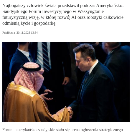
Najbogatszy człowiek świata przedstawił podczas Amerykańsko-
Saudyjskiego Forum Inwestycyjnego w Waszyngtonie
futurystyczną wizję, w której rozwój AI oraz robotyki całkowicie
odmienią życie i gospodarkę.
Publikacja:
20.11.2025 13:54
Forum amerykańsko-saudyjskie stało się areną ogłoszenia strategicznego