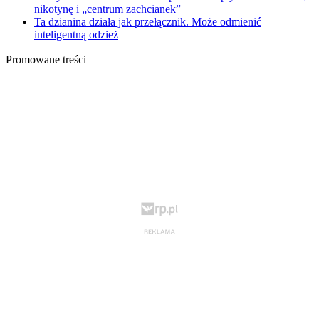
nikotynę i „centrum zachcianek”
Ta dzianina działa jak przełącznik. Może odmienić
inteligentną odzież
Promowane treści