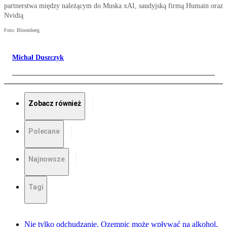
partnerstwa między należącym do Muska xAI, saudyjską firmą Humain oraz
Nvidią
Foto: Bloomberg
Michał Duszczyk
Zobacz również
Polecane
Najnowsze
Tagi
Nie tylko odchudzanie. Ozempic może wpływać na alkohol,