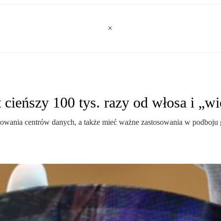
t cieńszy 100 tys. razy od włosa i „w
ania centrów danych, a także mieć ważne zastosowania w podboju głęb