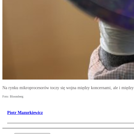
Na rynku mikroprocesorów toczy się wojna między koncernami, ale i międ
Foto: Bloomberg
Piotr Mazurkiewicz