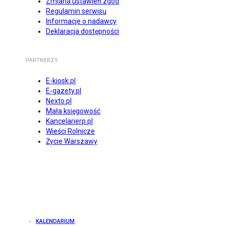
Zmiana ustawień zgód
Regulamin serwisu
Informacje o nadawcy
Deklaracja dostępności
PARTNERZY
E-kiosk.pl
E-gazety.pl
Nexto.pl
Mała księgowość
Kancelarierp.pl
Wieści Rolnicze
Życie Warszawy
KALENDARIUM