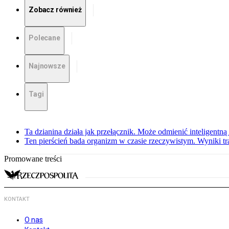
Zobacz również
Polecane
Najnowsze
Tagi
Ta dzianina działa jak przełącznik. Może odmienić inteligentną
Ten pierścień bada organizm w czasie rzeczywistym. Wyniki tra
Promowane treści
KONTAKT
O nas