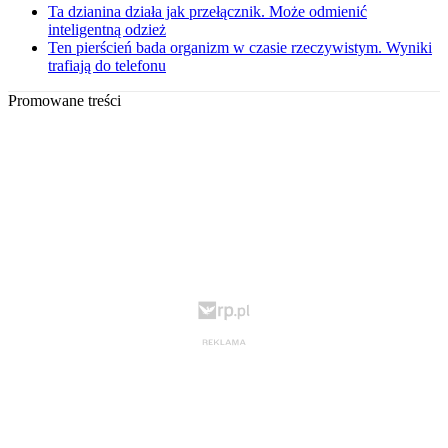
Ta dzianina działa jak przełącznik. Może odmienić
inteligentną odzież
Ten pierścień bada organizm w czasie rzeczywistym. Wyniki
trafiają do telefonu
Promowane treści