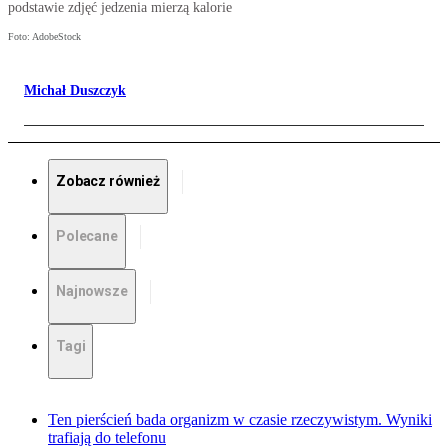
podstawie zdjęć jedzenia mierzą kalorie
Foto: AdobeStock
Michał Duszczyk
Zobacz również
Polecane
Najnowsze
Tagi
Ten pierścień bada organizm w czasie rzeczywistym. Wyniki
trafiają do telefonu