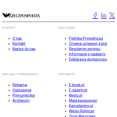
KONTAKT
REGULAMIN
O nas
Polityka Prywatności
Kontakt
Zmiana ustawień zgód
Napisz do nas
Regulamin serwisu
Informacje o nadawcy
Deklaracja dostępności
REKLAMA I PRENUMERATA
PARTNERZY
Reklama
E-kiosk.pl
Ogłoszenia
E-gazety.pl
Prenumerata
Nexto.pl
Archiwum
Mała księgowość
Kancelarierp.pl
Wieści Rolnicze
Życie Warszawy