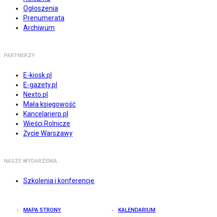
Ogłoszenia
Prenumerata
Archiwum
PARTNERZY
E-kiosk.pl
E-gazety.pl
Nexto.pl
Mała księgowość
Kancelarierp.pl
Wieści Rolnicze
Życie Warszawy
NASZE WYDARZENIA
Szkolenia i konferencje
MAPA STRONY
KALENDARIUM