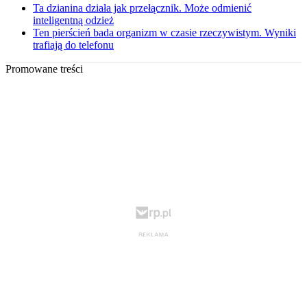
Ta dzianina działa jak przełącznik. Może odmienić
inteligentną odzież
Ten pierścień bada organizm w czasie rzeczywistym. Wyniki
trafiają do telefonu
Promowane treści