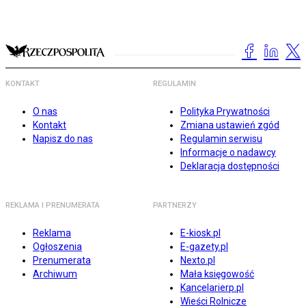
KONTAKT
REGULAMIN
O nas
Polityka Prywatności
Kontakt
Zmiana ustawień zgód
Napisz do nas
Regulamin serwisu
Informacje o nadawcy
Deklaracja dostępności
REKLAMA I PRENUMERATA
PARTNERZY
Reklama
E-kiosk.pl
Ogłoszenia
E-gazety.pl
Prenumerata
Nexto.pl
Archiwum
Mała księgowość
Kancelarierp.pl
Wieści Rolnicze