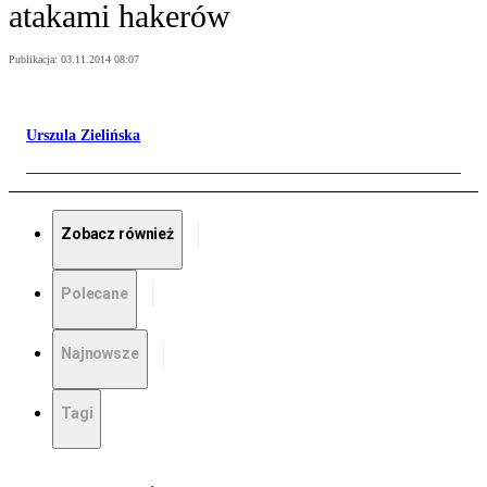
atakami hakerów
Publikacja:
03.11.2014 08:07
Urszula Zielińska
Zobacz również
Polecane
Najnowsze
Tagi