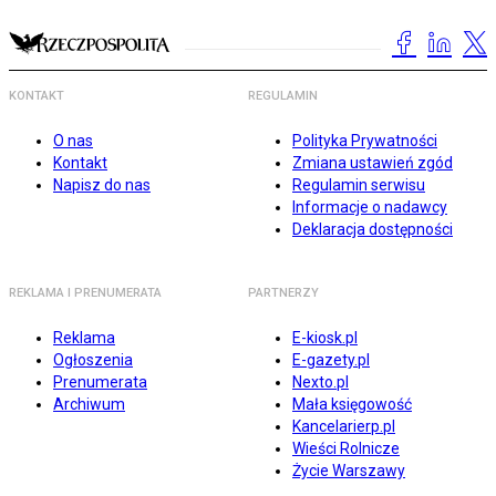
KONTAKT
REGULAMIN
O nas
Polityka Prywatności
Kontakt
Zmiana ustawień zgód
Napisz do nas
Regulamin serwisu
Informacje o nadawcy
Deklaracja dostępności
REKLAMA I PRENUMERATA
PARTNERZY
Reklama
E-kiosk.pl
Ogłoszenia
E-gazety.pl
Prenumerata
Nexto.pl
Archiwum
Mała księgowość
Kancelarierp.pl
Wieści Rolnicze
Życie Warszawy