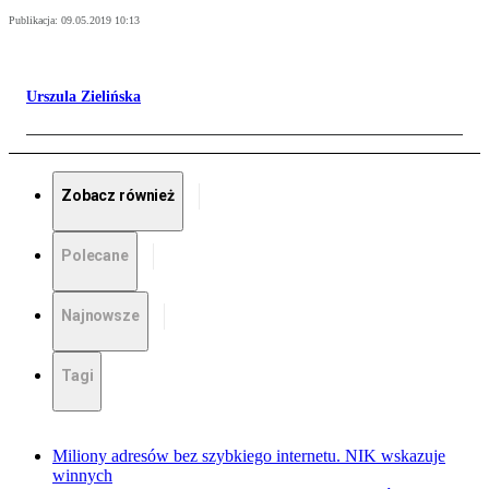
Publikacja:
09.05.2019 10:13
Urszula Zielińska
Zobacz również
Polecane
Najnowsze
Tagi
Miliony adresów bez szybkiego internetu. NIK wskazuje
winnych