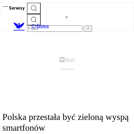
Serwisy
C
yfrowa
Polska przestała być zieloną wyspą
smartfonów