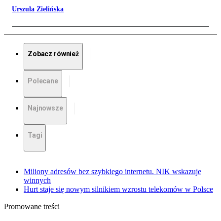
Urszula Zielińska
Zobacz również
Polecane
Najnowsze
Tagi
Miliony adresów bez szybkiego internetu. NIK wskazuje
winnych
Hurt staje się nowym silnikiem wzrostu telekomów w Polsce
Promowane treści