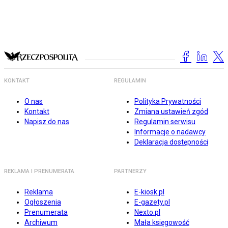
KONTAKT
REGULAMIN
O nas
Polityka Prywatności
Kontakt
Zmiana ustawień zgód
Napisz do nas
Regulamin serwisu
Informacje o nadawcy
Deklaracja dostępności
REKLAMA I PRENUMERATA
PARTNERZY
Reklama
E-kiosk.pl
Ogłoszenia
E-gazety.pl
Prenumerata
Nexto.pl
Archiwum
Mała księgowość