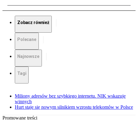
Zobacz również
Polecane
Najnowsze
Tagi
Miliony adresów bez szybkiego internetu. NIK wskazuje
winnych
Hurt staje się nowym silnikiem wzrostu telekomów w Polsce
Promowane treści