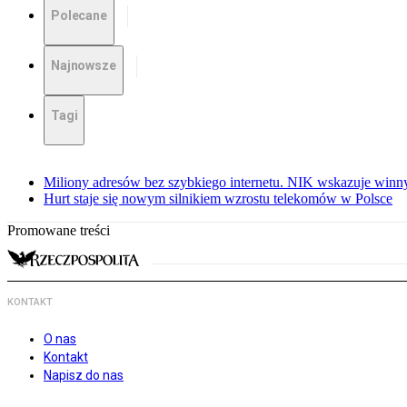
Polecane
Najnowsze
Tagi
Miliony adresów bez szybkiego internetu. NIK wskazuje winn
Hurt staje się nowym silnikiem wzrostu telekomów w Polsce
Promowane treści
KONTAKT
O nas
Kontakt
Napisz do nas