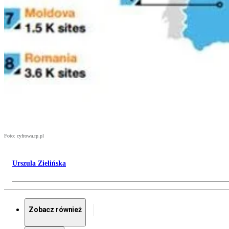
Foto: cyfrowa.rp.pl
Urszula Zielińska
Zobacz również