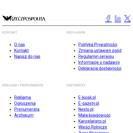
KONTAKT
REGULAMIN
O nas
Polityka Prywatności
Kontakt
Zmiana ustawień zgód
Napisz do nas
Regulamin serwisu
Informacje o nadawcy
Deklaracja dostępności
REKLAMA I PRENUMERATA
PARTNERZY
Reklama
E-kiosk.pl
Ogłoszenia
E-gazety.pl
Prenumerata
Nexto.pl
Archiwum
Mała księgowość
Kancelarierp.pl
Wieści Rolnicze