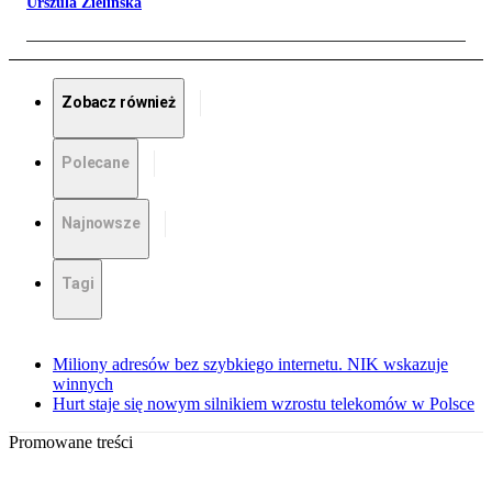
Urszula Zielińska
Zobacz również
Polecane
Najnowsze
Tagi
Miliony adresów bez szybkiego internetu. NIK wskazuje
winnych
Hurt staje się nowym silnikiem wzrostu telekomów w Polsce
Promowane treści