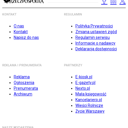
KONTAKT
REGULAMIN
O nas
Polityka Prywatności
Kontakt
Zmiana ustawień zgód
Napisz do nas
Regulamin serwisu
Informacje o nadawcy
Deklaracja dostępności
REKLAMA I PRENUMERATA
PARTNERZY
Reklama
E-kiosk.pl
Ogłoszenia
E-gazety.pl
Prenumerata
Nexto.pl
Archiwum
Mała księgowość
Kancelarierp.pl
Wieści Rolnicze
Życie Warszawy
NASZE WYDARZENIA