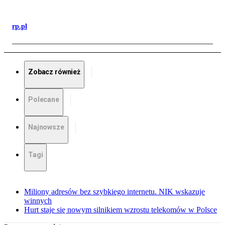
rp.pl
Zobacz również
Polecane
Najnowsze
Tagi
Miliony adresów bez szybkiego internetu. NIK wskazuje
winnych
Hurt staje się nowym silnikiem wzrostu telekomów w Polsce