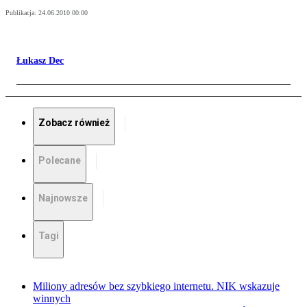
Publikacja:
24.06.2010 00:00
Łukasz Dec
Zobacz również
Polecane
Najnowsze
Tagi
Miliony adresów bez szybkiego internetu. NIK wskazuje
winnych