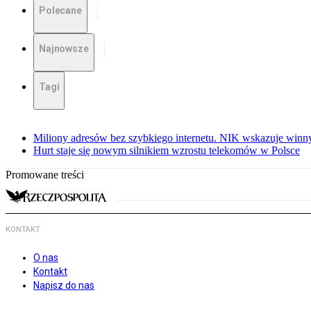
Polecane
Najnowsze
Tagi
Miliony adresów bez szybkiego internetu. NIK wskazuje winn
Hurt staje się nowym silnikiem wzrostu telekomów w Polsce
Promowane treści
KONTAKT
O nas
Kontakt
Napisz do nas