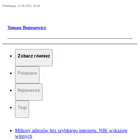
Publikacja:
11.05.2011 10:43
Tomasz Boguszewicz
Zobacz również
Polecane
Najnowsze
Tagi
Miliony adresów bez szybkiego internetu. NIK wskazuje
winnych