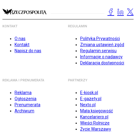
KONTAKT
REGULAMIN
O nas
Polityka Prywatności
Kontakt
Zmiana ustawień zgód
Napisz do nas
Regulamin serwisu
Informacje o nadawcy
Deklaracja dostępności
REKLAMA I PRENUMERATA
PARTNERZY
Reklama
E-kiosk.pl
Ogłoszenia
E-gazety.pl
Prenumerata
Nexto.pl
Archiwum
Mała księgowość
Kancelarierp.pl
Wieści Rolnicze
Życie Warszawy