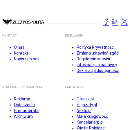
KONTAKT
REGULAMIN
O nas
Polityka Prywatności
Kontakt
Zmiana ustawień zgód
Napisz do nas
Regulamin serwisu
Informacje o nadawcy
Deklaracja dostępności
REKLAMA I PRENUMERATA
PARTNERZY
Reklama
E-kiosk.pl
Ogłoszenia
E-gazety.pl
Prenumerata
Nexto.pl
Archiwum
Mała księgowość
Kancelarierp.pl
Wieści Rolnicze