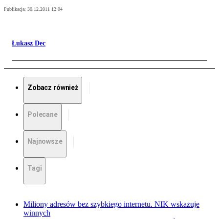
Publikacja:
30.12.2011 12:04
Łukasz Dec
Zobacz również
Polecane
Najnowsze
Tagi
Miliony adresów bez szybkiego internetu. NIK wskazuje
winnych