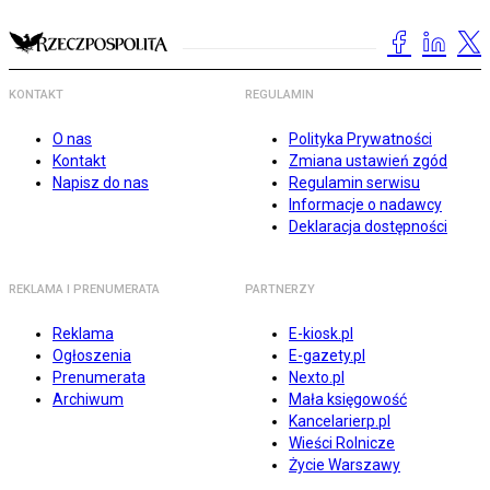
KONTAKT
REGULAMIN
O nas
Polityka Prywatności
Kontakt
Zmiana ustawień zgód
Napisz do nas
Regulamin serwisu
Informacje o nadawcy
Deklaracja dostępności
REKLAMA I PRENUMERATA
PARTNERZY
Reklama
E-kiosk.pl
Ogłoszenia
E-gazety.pl
Prenumerata
Nexto.pl
Archiwum
Mała księgowość
Kancelarierp.pl
Wieści Rolnicze
Życie Warszawy