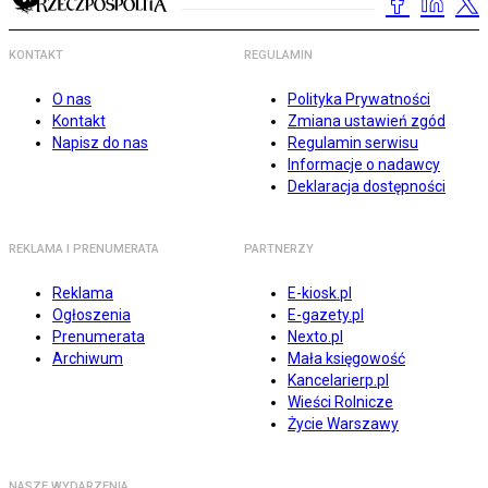
KONTAKT
REGULAMIN
O nas
Polityka Prywatności
Kontakt
Zmiana ustawień zgód
Napisz do nas
Regulamin serwisu
Informacje o nadawcy
Deklaracja dostępności
REKLAMA I PRENUMERATA
PARTNERZY
Reklama
E-kiosk.pl
Ogłoszenia
E-gazety.pl
Prenumerata
Nexto.pl
Archiwum
Mała księgowość
Kancelarierp.pl
Wieści Rolnicze
Życie Warszawy
NASZE WYDARZENIA