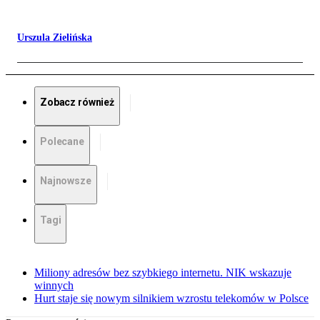
Urszula Zielińska
Zobacz również
Polecane
Najnowsze
Tagi
Miliony adresów bez szybkiego internetu. NIK wskazuje
winnych
Hurt staje się nowym silnikiem wzrostu telekomów w Polsce