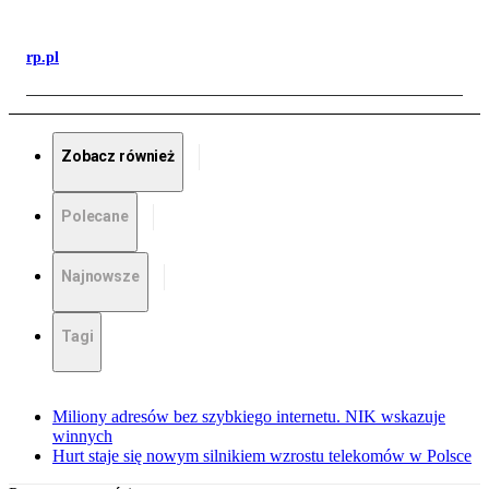
rp.pl
Zobacz również
Polecane
Najnowsze
Tagi
Miliony adresów bez szybkiego internetu. NIK wskazuje
winnych
Hurt staje się nowym silnikiem wzrostu telekomów w Polsce