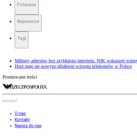
Polecane
Najnowsze
Tagi
Miliony adresów bez szybkiego internetu. NIK wskazuje winn
Hurt staje się nowym silnikiem wzrostu telekomów w Polsce
Promowane treści
KONTAKT
O nas
Kontakt
Napisz do nas