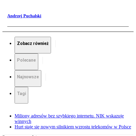
Andrzej Puchalski
Zobacz również
Polecane
Najnowsze
Tagi
Miliony adresów bez szybkiego internetu. NIK wskazuje
winnych
Hurt staje się nowym silnikiem wzrostu telekomów w Polsce