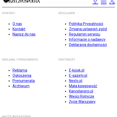
KONTAKT
REGULAMIN
O nas
Polityka Prywatności
Kontakt
Zmiana ustawień zgód
Napisz do nas
Regulamin serwisu
Informacje o nadawcy
Deklaracja dostępności
REKLAMA I PRENUMERATA
PARTNERZY
Reklama
E-kiosk.pl
Ogłoszenia
E-gazety.pl
Prenumerata
Nexto.pl
Archiwum
Mała księgowość
Kancelarierp.pl
Wieści Rolnicze
Życie Warszawy
NASZE WYDARZENIA